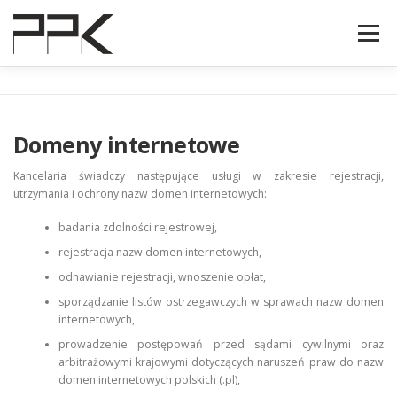
Skip
to
Menu
content
O NAS
KONTAKT
ZAKRES
ZESPÓŁ
Domeny internetowe
POLSKI
Kancelaria świadczy następujące usługi w zakresie rejestracji,
utrzymania i ochrony nazw domen internetowych:
badania zdolności rejestrowej,
rejestracja nazw domen internetowych,
odnawianie rejestracji, wnoszenie opłat,
sporządzanie listów ostrzegawczych w sprawach nazw domen
internetowych,
prowadzenie postępowań przed sądami cywilnymi oraz
arbitrażowymi krajowymi dotyczących naruszeń praw do nazw
domen internetowych polskich (.pl),