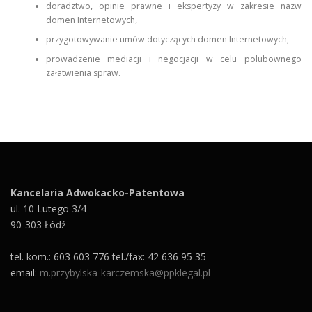
doradztwo, opinie prawne i ekspertyzy w zakresie nazw
domen Internetowych,
przygotowywanie umów dotyczących domen Internetowych,
prowadzenie mediacji i negocjacji w celu polubownego
załatwienia spraw.
Kancelaria Adwokacko-Patentowa
ul. 10 Lutego 3/4
90-303 Łódź
tel. kom.: 603 603 776 tel./fax: 42 636 95 35
email:
m.przybylska-karczemska@ppklegal.pl